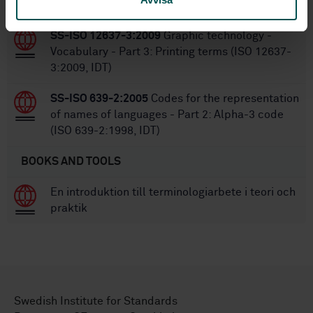
serialization (ISO 24613-5:2022, IDT)
SS-ISO 12637-3:2009
Graphic technology -
Vocabulary - Part 3: Printing terms (ISO 12637-
3:2009, IDT)
SS-ISO 639-2:2005
Codes for the representation
of names of languages - Part 2: Alpha-3 code
(ISO 639-2:1998, IDT)
BOOKS AND TOOLS
En introduktion till terminologiarbete i teori och
praktik
Swedish Institute for Standards