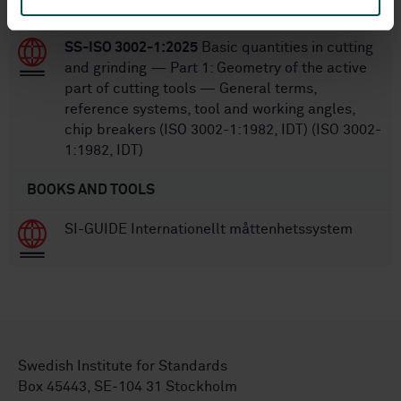
machines
SS-ISO 3002-1:2025
Basic quantities in cutting
and grinding — Part 1: Geometry of the active
part of cutting tools — General terms,
reference systems, tool and working angles,
chip breakers (ISO 3002-1:1982, IDT) (ISO 3002-
1:1982, IDT)
BOOKS AND TOOLS
SI-GUIDE Internationellt måttenhetssystem
Swedish Institute for Standards
Box 45443, SE-104 31 Stockholm