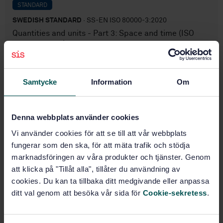
STANDARD
SWEDISH STANDARD
· SS-EN ISO 80000-3:2020
Quantities and units - Part 3: Space and time (ISO
80000-3:2019)
Subscribe on standards - Read more
Samtycke
Information
Om
Price:
1 486 SEK
Add to cart
PDF
Denna webbplats använder cookies
Vi använder cookies för att se till att vår webbplats
Show more
fungerar som den ska, för att mäta trafik och stödja
marknadsföringen av våra produkter och tjänster. Genom
att klicka på "Tillåt alla", tillåter du användning av
Product information
cookies. Du kan ta tillbaka ditt medgivande eller anpassa
ditt val genom att besöka vår sida för
Cookie-sekretess
.
English
Language:
Svenska institutet för
Written by:
standarder