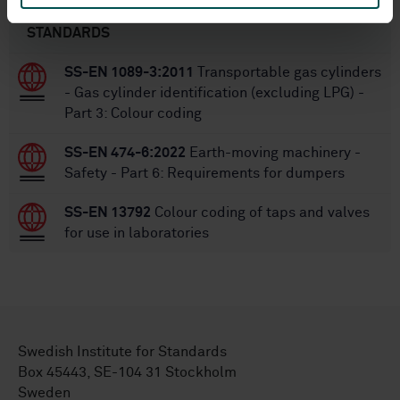
STANDARDS
SS-EN 1089-3:2011
Transportable gas cylinders
- Gas cylinder identification (excluding LPG) -
Part 3: Colour coding
SS-EN 474-6:2022
Earth-moving machinery -
Safety - Part 6: Requirements for dumpers
SS-EN 13792
Colour coding of taps and valves
for use in laboratories
Swedish Institute for Standards
Box 45443, SE-104 31 Stockholm
Sweden