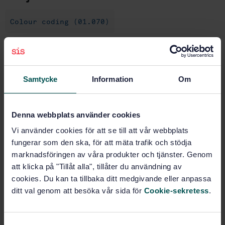
Colour coding (01.070)
Earth-moving machinery (53.100)
Samtycke
Information
Om
Buy this standard
Denna webbplats använder cookies
STANDARD
SWEDISH STANDARD
· SS-ISO 9247:1999
Vi använder cookies för att se till att vår webbplats
fungerar som den ska, för att mäta trafik och stödja
Earth-moving machinery - Electrical wires and cables
- Principles of identification and marking (ISO
marknadsföringen av våra produkter och tjänster. Genom
9247:1990, IDT)
att klicka på "Tillåt alla", tillåter du användning av
cookies. Du kan ta tillbaka ditt medgivande eller anpassa
Subscribe on standards - Read more
ditt val genom att besöka vår sida för
Cookie-sekretess
.
Price:
687 SEK
Add to cart