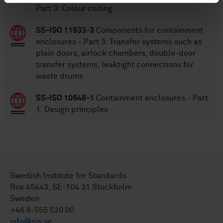
Part 3: Colour coding
SS-ISO 11933-3
Components for containment
enclosures - Part 3: Transfer systems such as
plain doors, airlock chambers, double-door
transfer systems, leaktight connections for
waste drums
SS-ISO 10648-1
Containment enclosures - Part
1: Design principles
Swedish Institute for Standards
Box 45443, SE-104 31 Stockholm
Sweden
+46 8-555 520 00
info@sis.se