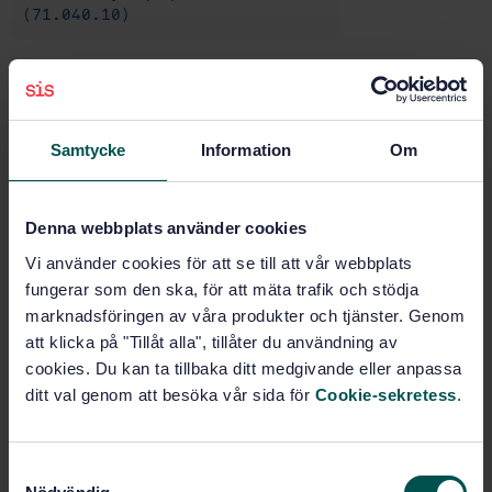
(71.040.10)
Buy this standard
Samtycke
Information
Om
STANDARD
SWEDISH STANDARD
· SS-EN 13792
Colour coding of taps and valves for use in
Denna webbplats använder cookies
laboratories
Vi använder cookies för att se till att vår webbplats
Subscribe on standards - Read more
fungerar som den ska, för att mäta trafik och stödja
marknadsföringen av våra produkter och tjänster. Genom
Price:
789 SEK
att klicka på "Tillåt alla", tillåter du användning av
cookies. Du kan ta tillbaka ditt medgivande eller anpassa
Add to cart
ditt val genom att besöka vår sida för
Cookie-sekretess
.
PDF
Show more
S