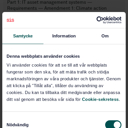
Part 1: IT asset management systems —
Requirements — Amendment 1: Climate action
changes
Subscribe on standards - Read more
Samtycke
Information
Om
Price:
0 SEK
Add to cart
PDF
Denna webbplats använder cookies
Vi använder cookies för att se till att vår webbplats
Show more
fungerar som den ska, för att mäta trafik och stödja
marknadsföringen av våra produkter och tjänster. Genom
att klicka på "Tillåt alla", tillåter du användning av
Product information
cookies. Du kan ta tillbaka ditt medgivande eller anpassa
ditt val genom att besöka vår sida för
Cookie-sekretess
.
English
Language:
ISO
Written by:
International title:
S
Nödvändig
STD-82085249
Article no:
a