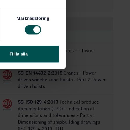
64
No of pages:
Marknadsföring
Within the same area
STANDARDS
SS-EN 14439:2025
Cranes — Tower
Tillåt alla
cranes
SS-EN 14492-2:2019
Cranes - Power
driven winches and hoists - Part 2: Power
driven hoists
SS-ISO 129-4:2013
Technical product
documentation (TPD) - Indication of
dimensions and tolerances - Part 4:
Dimensioning of shipbuilding drawings
(ISO 129-4:2013, IDT)