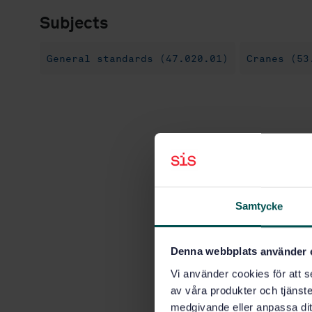
Subjects
General standards (47.020.01)
Cranes (53
Samtycke
Denna webbplats använder 
Vi använder cookies för att s
av våra produkter och tjänster
medgivande eller anpassa dit