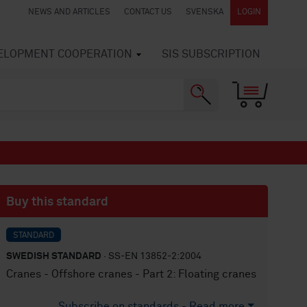
NEWS AND ARTICLES
CONTACT US
SVENSKA
LOGIN
VELOPMENT COOPERATION
SIS SUBSCRIPTION
Buy this standard
STANDARD
SWEDISH STANDARD
· SS-EN 13852-2:2004
Cranes - Offshore cranes - Part 2: Floating cranes
Subscribe on standards - Read more