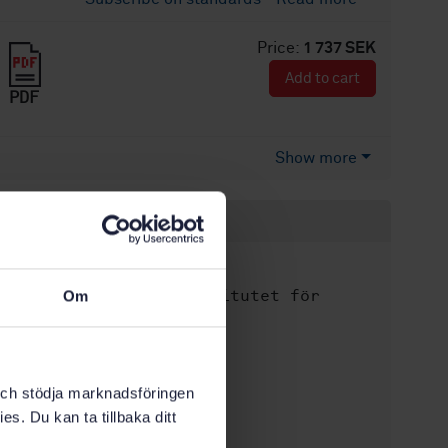
Price:
1 737 SEK
Add to cart
PDF
Show more
Product information
English
Language:
Svenska institutet för
Om
Written by:
standarder
International title:
STD-37966
Article no:
k och stödja marknadsföringen
1
Edition:
es. Du kan ta tillbaka ditt
11/19/2004
Approved: