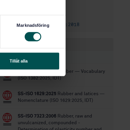
7/16/2025
Approved:
21
No of pages:
SS-ISO 6502-2:2018
Replaces:
Marknadsföring
Within the same area
STANDARDS
Tillåt alla
SS-ISO 1382:2025
Rubber — Vocabulary
(ISO 1382:2025, IDT)
SS-ISO 1629:2025
Rubber and latices —
Nomenclature (ISO 1629:2025, IDT)
SS-ISO 7323:2006
Rubber, raw and
unvulcanized, compounded -
Determination of plasticity number and