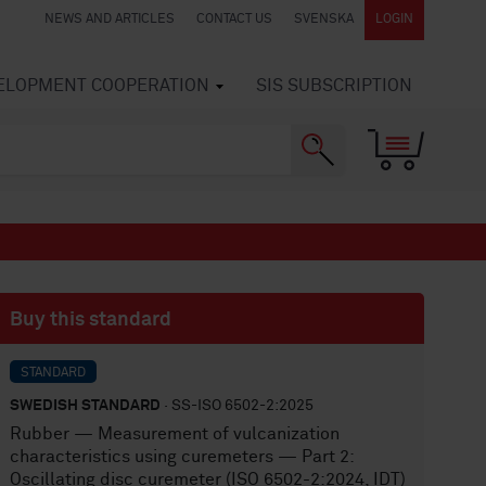
NEWS AND ARTICLES
CONTACT US
SVENSKA
LOGIN
VELOPMENT COOPERATION
SIS SUBSCRIPTION
Buy this standard
STANDARD
SWEDISH STANDARD
· SS-ISO 6502-2:2025
Rubber — Measurement of vulcanization
characteristics using curemeters — Part 2:
Oscillating disc curemeter (ISO 6502-2:2024, IDT)