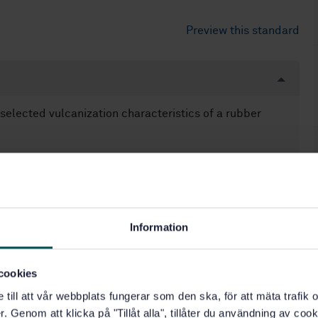
Preview this standard
elected vulcanization characteristics of a rubber
Information
cookies
e till att vår webbplats fungerar som den ska, för att mäta trafi
. Genom att klicka på "Tillåt alla", tillåter du användning av cooki