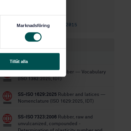
2/3/2020
Approved:
24
No of pages:
SS-ISO 17257:2015
Replaces:
Marknadsföring
Within the same area
STANDARDS
Tillåt alla
SS-ISO 1382:2025
Rubber — Vocabulary
(ISO 1382:2025, IDT)
SS-ISO 1629:2025
Rubber and latices —
Nomenclature (ISO 1629:2025, IDT)
SS-ISO 7323:2006
Rubber, raw and
unvulcanized, compounded -
Determination of plasticity number and