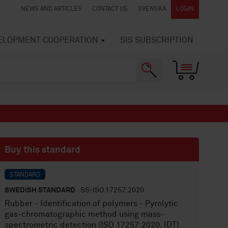
NEWS AND ARTICLES
CONTACT US
SVENSKA
LOGIN
VELOPMENT COOPERATION
SIS SUBSCRIPTION
Buy this standard
STANDARD
SWEDISH STANDARD
· SS-ISO 17257:2020
Rubber - Identification of polymers - Pyrolytic
gas-chromatographic method using mass-
spectrometric detection (ISO 17257:2020, IDT)