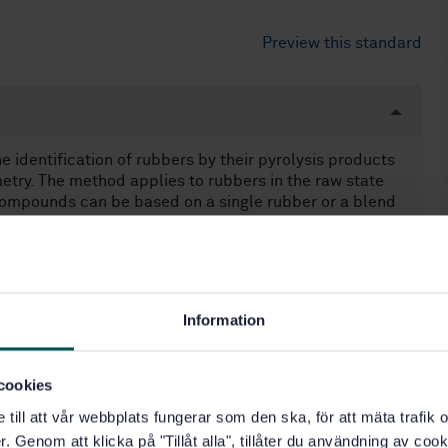
Preview this standard
 identification of rubbers by their pyrolysis products
ry. The method applies to rubbers in the raw state
ompounds can be based on a single rubber or a blend
ular rubber in a blend is <10 %, detection and
t of rubbers is given in Clause 4.
Information
cookies
e till att vår webbplats fungerar som den ska, för att mäta trafi
. Genom att klicka på "Tillåt alla", tillåter du användning av cooki