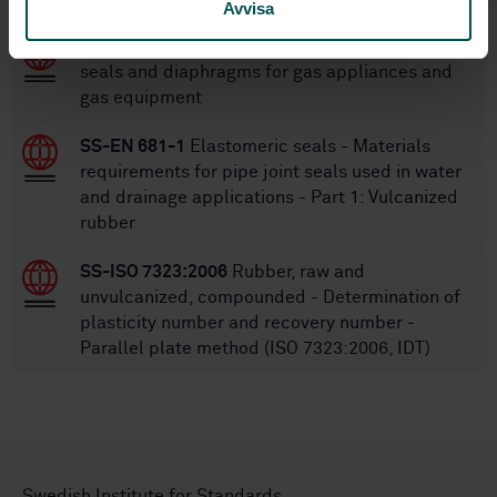
Avvisa
SS-EN 549:2019+A2:2024
Rubber materials for
seals and diaphragms for gas appliances and
gas equipment
SS-EN 681-1
Elastomeric seals - Materials
requirements for pipe joint seals used in water
and drainage applications - Part 1: Vulcanized
rubber
SS-ISO 7323:2006
Rubber, raw and
unvulcanized, compounded - Determination of
plasticity number and recovery number -
Parallel plate method (ISO 7323:2006, IDT)
Swedish Institute for Standards