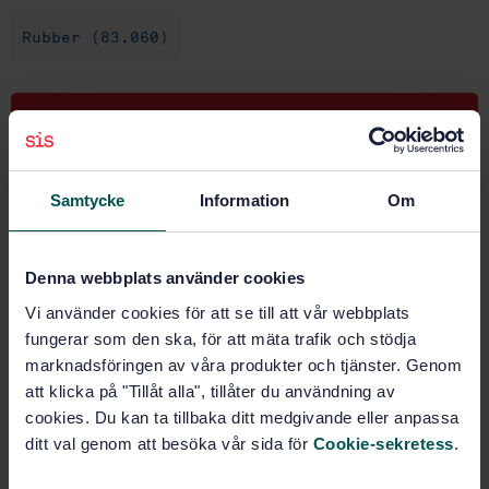
Rubber (83.060)
Buy this standard
STANDARD
Samtycke
Information
Om
SWEDISH STANDARD
· SS-ISO 132:2017
Rubber, vulcanized or thermoplastic - Determination
of flex cracking and crack growth (De Mattia) (ISO
Denna webbplats använder cookies
132:2017, IDT)
Vi använder cookies för att se till att vår webbplats
Subscribe on standards - Read more
fungerar som den ska, för att mäta trafik och stödja
marknadsföringen av våra produkter och tjänster. Genom
Price:
1 097 SEK
att klicka på "Tillåt alla", tillåter du användning av
Add to cart
cookies. Du kan ta tillbaka ditt medgivande eller anpassa
PDF
ditt val genom att besöka vår sida för
Cookie-sekretess
.