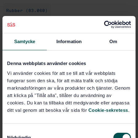
Rubber (83.060)
Buy this standard
Samtycke
Information
Om
STANDARD
SWEDISH STANDARD
· SS-ISO 4664-1:2022
Denna webbplats använder cookies
Rubber, vulcanized or thermoplastic - Determination
of dynamic properties - Part 1: General guidance (ISO
Vi använder cookies för att se till att vår webbplats
4664-1:2022, IDT)
fungerar som den ska, för att mäta trafik och stödja
marknadsföringen av våra produkter och tjänster. Genom
Subscribe on standards - Read more
att klicka på "Tillåt alla", tillåter du användning av
cookies. Du kan ta tillbaka ditt medgivande eller anpassa
Price:
1 420 SEK
ditt val genom att besöka vår sida för
Cookie-sekretess
.
Add to cart
PDF
S
Nödvändig