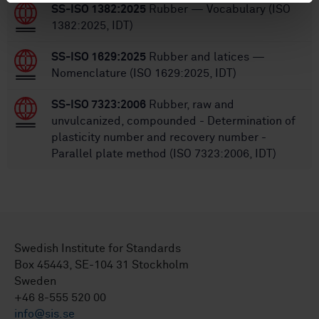
SS-ISO 1382:2025
Rubber — Vocabulary (ISO
1382:2025, IDT)
SS-ISO 1629:2025
Rubber and latices —
Nomenclature (ISO 1629:2025, IDT)
SS-ISO 7323:2006
Rubber, raw and
unvulcanized, compounded - Determination of
plasticity number and recovery number -
Parallel plate method (ISO 7323:2006, IDT)
Swedish Institute for Standards
Box 45443, SE-104 31 Stockholm
Sweden
+46 8-555 520 00
info@sis.se