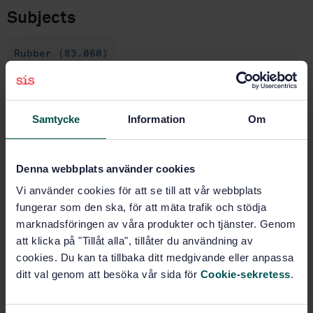
Subjects
Rubber (83.060)
Buy this standard
Samtycke
Information
Om
STANDARD
SWEDISH STANDARD
· SS-ISO 19984-2:2025
Denna webbplats använder cookies
Rubber and rubber products — Determination of
Vi använder cookies för att se till att vår webbplats
biobased content — Part 2: Biobased carbon content
fungerar som den ska, för att mäta trafik och stödja
(ISO 19984-2:2024)
marknadsföringen av våra produkter och tjänster. Genom
att klicka på "Tillåt alla", tillåter du användning av
Subscribe on standards - Read more
cookies. Du kan ta tillbaka ditt medgivande eller anpassa
Price:
1 097 SEK
ditt val genom att besöka vår sida för
Cookie-sekretess
.
Add to cart
PDF