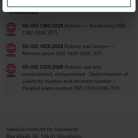
STANDARDS
SS-ISO 1382:2025
Rubber — Vocabulary (ISO
1382:2025, IDT)
SS-ISO 1629:2025
Rubber and latices —
Nomenclature (ISO 1629:2025, IDT)
SS-ISO 7323:2006
Rubber, raw and
unvulcanized, compounded - Determination of
plasticity number and recovery number -
Parallel plate method (ISO 7323:2006, IDT)
Swedish Institute for Standards
Box 45443, SE-104 31 Stockholm