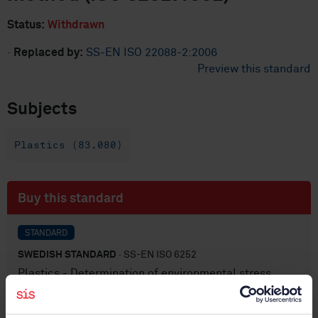
Status:
Withdrawn
·
Replaced by:
SS-EN ISO 22088-2:2006
Preview this standard
Subjects
Plastics (83.080)
Buy this standard
STANDARD
SWEDISH STANDARD
· SS-EN ISO 6252
Plastics - Determination of environmental stress
cracking (ESC) - Constant-tensile-stress method (ISO
6252:1982)