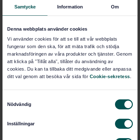
Samtycke
Information
Om
Subscribe on standards - Read more
Price:
943 SEK
Denna webbplats använder cookies
Add to cart
PDF
Vi använder cookies för att se till att vår webbplats
fungerar som den ska, för att mäta trafik och stödja
Show more
marknadsföringen av våra produkter och tjänster. Genom
att klicka på "Tillåt alla", tillåter du användning av
cookies. Du kan ta tillbaka ditt medgivande eller anpassa
Product information
ditt val genom att besöka vår sida för
Cookie-sekretess
.
English
Language:
Svenska institutet för
Written by:
S
standarder
Nödvändig
a
International title:
m
t
STD-22198
Article no:
Inställningar
y
1
Edition:
c
3/6/1998
Approved: