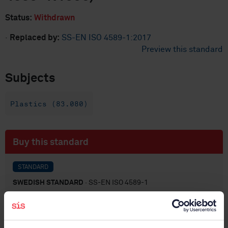
Status:
Withdrawn
·
Replaced by:
SS-EN ISO 4589-1:2017
Preview this standard
Subjects
Plastics (83.080)
Buy this standard
STANDARD
SWEDISH STANDARD
· SS-EN ISO 4589-1
Plastics - Determination of burning behaviour by
oxygen index - Part 1: Guidance (ISO 4589-1:1996)