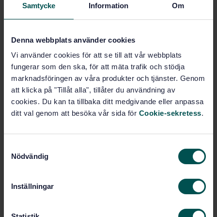
Subscribe on standards - Read more
Samtycke
Information
Om
Price:
789 SEK
Add to cart
Denna webbplats använder cookies
PDF
Vi använder cookies för att se till att vår webbplats
fungerar som den ska, för att mäta trafik och stödja
Show more
marknadsföringen av våra produkter och tjänster. Genom
att klicka på "Tillåt alla", tillåter du användning av
cookies. Du kan ta tillbaka ditt medgivande eller anpassa
Product information
ditt val genom att besöka vår sida för
Cookie-sekretess
.
English
Language:
Svenska institutet för
Written by:
S
standarder
Nödvändig
a
International title:
m
STD-25283
Article no:
t
Inställningar
1
Edition:
y
c
6/18/1999
Approved:
k
Statistik