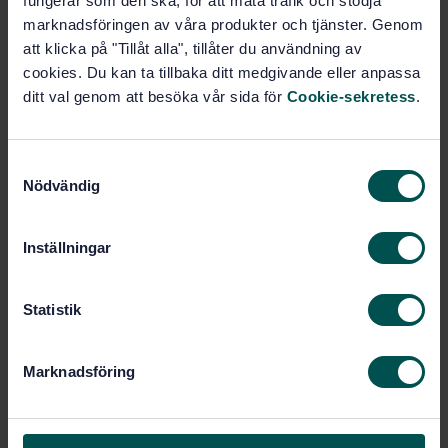
fungerar som den ska, för att mäta trafik och stödja
International title:
marknadsföringen av våra produkter och tjänster. Genom
STD-6425
Article no:
att klicka på "Tillåt alla", tillåter du användning av
cookies. Du kan ta tillbaka ditt medgivande eller anpassa
1
Edition:
ditt val genom att besöka vår sida för
Cookie-sekretess
.
12/25/1980
Approved:
7
No of pages:
SS-ISO 2896
Replaced by:
S
Nödvändig
a
m
Within the same area
t
Inställningar
y
STANDARDS
c
k
Statistik
SS-ISO 9772:2012
Cellular plastics -
e
Determination of horizontal burning
s
characteristics of small specimens subjected
Marknadsföring
v
to a small flame (ISO 9772:2012, IDT)
a
l
SS-EN ISO 5999:2013
Flexible cellular