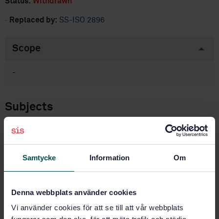
Status:
Withdrawn
·
Replaced by:
SS-ISO 2896
Scope
-
Subjects
Cellular materials (83.100)
Samtycke
Information
Om
Product information
English
Swedish
Language:
Denna webbplats använder cookies
Svenska institutet för
Written by:
Vi använder cookies för att se till att vår webbplats
standarder