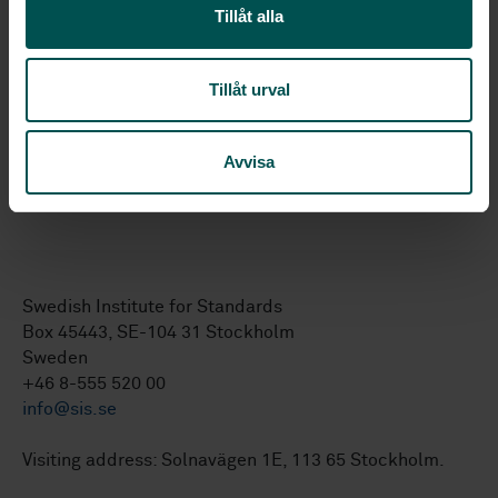
polymeric materials - Polyurethane foam for
Tillåt alla
load-bearing applications excluding carpet
underlay - Specification (ISO 5999:2013)
Tillåt urval
SS-EN ISO 2440:2025
Flexible and rigid cellular
polymeric materials — Accelerated ageing
tests (ISO 2440:2025, IDT)
Avvisa
Swedish Institute for Standards
Box 45443, SE-104 31 Stockholm
Sweden
+46 8-555 520 00
info@sis.se
Visiting address: Solnavägen 1E, 113 65 Stockholm.