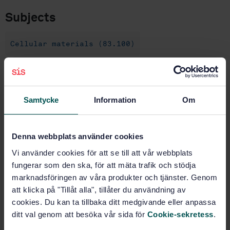
Subjects
Cellular materials (83.100)
Buy this standard
Samtycke
Information
Om
STANDARD
SWEDISH STANDARD
· SS-ISO 23641:2021
Denna webbplats använder cookies
Flexible cellular polymeric materials —
Determination of antibacterial effectiveness (ISO
Vi använder cookies för att se till att vår webbplats
23641:2021, IDT)
fungerar som den ska, för att mäta trafik och stödja
marknadsföringen av våra produkter och tjänster. Genom
Subscribe on standards - Read more
att klicka på "Tillåt alla", tillåter du användning av
cookies. Du kan ta tillbaka ditt medgivande eller anpassa
Price:
943 SEK
ditt val genom att besöka vår sida för
Cookie-sekretess
.
Add to cart