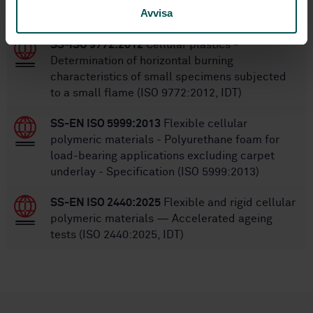
Avvisa
STANDARDS
SS-ISO 9772:2012
Cellular plastics -
Determination of horizontal burning
characteristics of small specimens subjected
to a small flame (ISO 9772:2012, IDT)
SS-EN ISO 5999:2013
Flexible cellular
polymeric materials - Polyurethane foam for
load-bearing applications excluding carpet
underlay - Specification (ISO 5999:2013)
SS-EN ISO 2440:2025
Flexible and rigid cellular
polymeric materials — Accelerated ageing
tests (ISO 2440:2025, IDT)