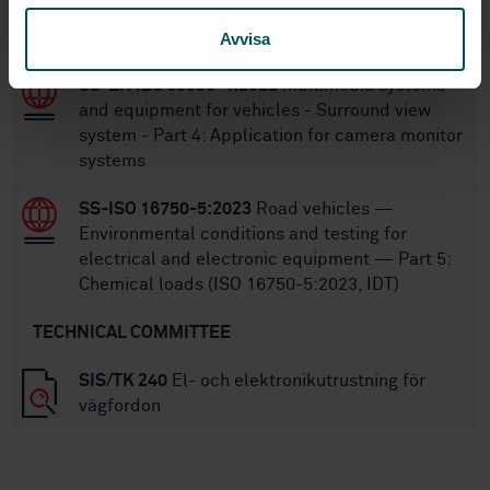
and equipment for vehicle - Surround view
system - Part 3: Measurement methods
Avvisa
SS-EN IEC 63033-4:2022
Multimedia systems
and equipment for vehicles - Surround view
system - Part 4: Application for camera monitor
systems
SS-ISO 16750-5:2023
Road vehicles —
Environmental conditions and testing for
electrical and electronic equipment — Part 5:
Chemical loads (ISO 16750-5:2023, IDT)
TECHNICAL COMMITTEE
SIS/TK 240
El- och elektronikutrustning för
vägfordon