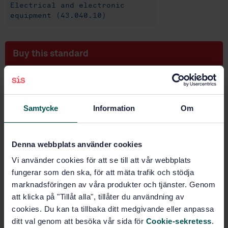
Electrical and electronic
equipment (43.040.10)
Buy this standard
STANDARD
SWEDISH STANDARD
· SS-ISO 8820-6:2019
Road vehicles - Fuse-links - Part 6: Single-bolt fuse-
Samtycke
Information
Om
links (ISO 8820-6:2019, IDT)
Subscribe on standards - Read more
Denna webbplats använder cookies
Vi använder cookies för att se till att vår webbplats
Price:
789 SEK
fungerar som den ska, för att mäta trafik och stödja
Add to cart
marknadsföringen av våra produkter och tjänster. Genom
PDF
att klicka på "Tillåt alla", tillåter du användning av
cookies. Du kan ta tillbaka ditt medgivande eller anpassa
Show more
ditt val genom att besöka vår sida för
Cookie-sekretess
.