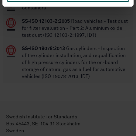
SS-EN 12805
Automotive LPG components -
Containers
SS-ISO 12103-2:2005
Road vehicles - Test dust
for filter evaluation - Part 2: Aluminium oxide
test dust (ISO 12103-2:1997, IDT)
SS-ISO 19078:2013
Gas cylinders - Inspection
of the cylinder installation, and requalification
of high pressure cylinders for the on-board
storage of natural gas as a fuel for automotive
vehicles (ISO 19078:2013, IDT)
Swedish Institute for Standards
Box 45443, SE-104 31 Stockholm
Sweden