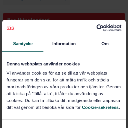
Buy this standard
STANDARD
SWEDISH STANDARD
· SS-ISO 12103-1:2016
Samtycke
Information
Om
Road vehicles - Test contaminants for filter
evaluation - Part 1: Arizona test dust (ISO 12103-
1:2016, IDT)
Denna webbplats använder cookies
Vi använder cookies för att se till att vår webbplats
Subscribe on standards - Read more
fungerar som den ska, för att mäta trafik och stödja
marknadsföringen av våra produkter och tjänster. Genom
Price:
943 SEK
att klicka på "Tillåt alla", tillåter du användning av
Add to cart
cookies. Du kan ta tillbaka ditt medgivande eller anpassa
PDF
ditt val genom att besöka vår sida för
Cookie-sekretess
.
Show more
S