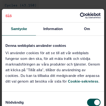
Cycles (43.150)
Buy this standard
Samtycke
Information
Om
STANDARD
SWEDISH STANDARD
· SS-ISO 6742-2:2023
Denna webbplats använder cookies
Cycles - Lighting and retro-reflective devices - Part 2:
Vi använder cookies för att se till att vår webbplats
Retro-reflective devices (ISO 6742-2:2023, IDT)
fungerar som den ska, för att mäta trafik och stödja
marknadsföringen av våra produkter och tjänster. Genom
Subscribe on standards - Read more
att klicka på "Tillåt alla", tillåter du användning av
Price:
1 250 SEK
cookies. Du kan ta tillbaka ditt medgivande eller anpassa
ditt val genom att besöka vår sida för
Cookie-sekretess
.
Add to cart
PDF
S
Show more
Nödvändig
a