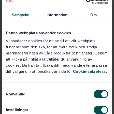
STANDARD
SWEDISH STANDARD
· SS-EN ISO 4210-9:2023
Cycles - Safety requirements for bicycles - Part 9:
Samtycke
Information
Om
Saddles and seat-post test methods (ISO 4210-
9:2023)
Denna webbplats använder cookies
Subscribe on standards - Read more
Vi använder cookies för att se till att vår webbplats
fungerar som den ska, för att mäta trafik och stödja
Price:
789 SEK
marknadsföringen av våra produkter och tjänster. Genom
Add to cart
att klicka på "Tillåt alla", tillåter du användning av
PDF
cookies. Du kan ta tillbaka ditt medgivande eller anpassa
ditt val genom att besöka vår sida för
Cookie-sekretess
.
Show more
S
Product information
Nödvändig
a
m
English
Language:
t
Svenska institutet för
Written by:
Inställningar
y