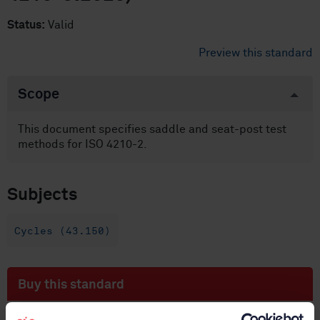
Status:
Valid
Preview this standard
Scope
This document specifies saddle and seat-post test
methods for ISO 4210-2.
Subjects
Cycles (43.150)
Buy this standard