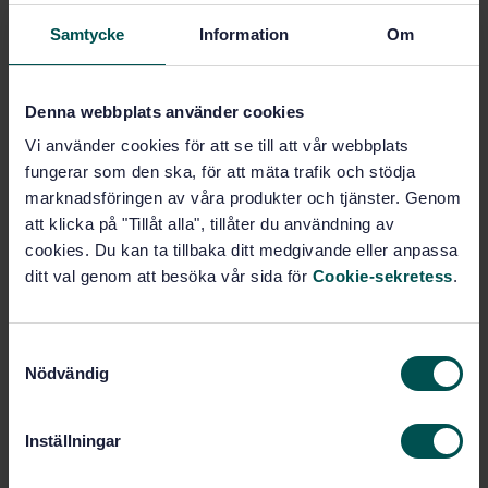
Cycles - Safety requirements for bicycles - Part 3:
Samtycke
Information
Om
Common test methods (ISO 4210-3:2023)
Subscribe on standards - Read more
Denna webbplats använder cookies
Vi använder cookies för att se till att vår webbplats
Price:
943 SEK
fungerar som den ska, för att mäta trafik och stödja
Add to cart
marknadsföringen av våra produkter och tjänster. Genom
PDF
att klicka på "Tillåt alla", tillåter du användning av
cookies. Du kan ta tillbaka ditt medgivande eller anpassa
Show more
ditt val genom att besöka vår sida för
Cookie-sekretess
.
Product information
S
Nödvändig
English
Language:
a
m
Svenska institutet för
Written by:
standarder
t
Inställningar
y
International title:
c