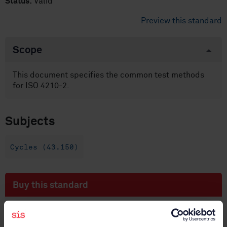
Status:
Valid
Preview this standard
Scope
This document specifies the common test methods
for ISO 4210-2.
Subjects
Cycles (43.150)
Buy this standard
STANDARD
SWEDISH STANDARD
· SS-EN ISO 4210-3:2023