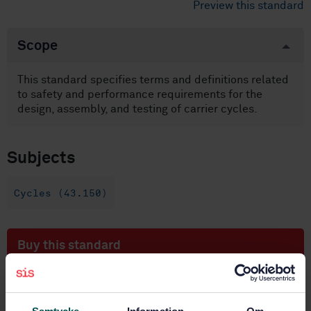
Preview this standard
Scope
This standard specifies terms and definitions related
to safety and performance requirements for the
design, assembly, and testing of carrier cycles.
Subjects
Cycles (43.150)
Buy this standard
STANDARD
SWEDISH STANDARD
· SS-EN 17860-1:2024