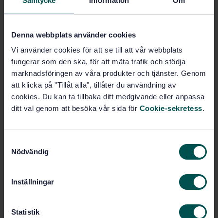
Samtycke
Information
Om
Carrier cycles — Part 1: Terms and definitions
Subscribe on standards - Read more
Denna webbplats använder cookies
Vi använder cookies för att se till att vår webbplats
Price:
789 SEK
fungerar som den ska, för att mäta trafik och stödja
Add to cart
marknadsföringen av våra produkter och tjänster. Genom
PDF
att klicka på "Tillåt alla", tillåter du användning av
cookies. Du kan ta tillbaka ditt medgivande eller anpassa
Show more
ditt val genom att besöka vår sida för
Cookie-sekretess
.
Product information
S
Nödvändig
English
Language:
a
m
Svenska institutet för
Written by:
standarder
t
Inställningar
y
International title:
c
STD-82089843
Article no:
k
Statistik