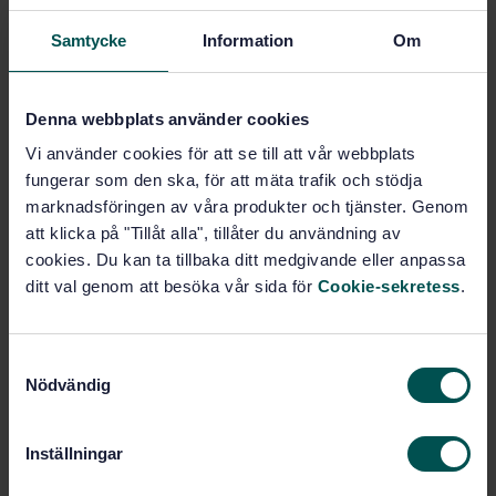
network (TCN) - Part 3-1: Multifunction Vehicle Bus
(MVB)
Samtycke
Information
Om
Subscribe on standards - Read more
Denna webbplats använder cookies
Price:
2 851 SEK
Vi använder cookies för att se till att vår webbplats
Add to cart
fungerar som den ska, för att mäta trafik och stödja
PDF
marknadsföringen av våra produkter och tjänster. Genom
att klicka på "Tillåt alla", tillåter du användning av
Show more
cookies. Du kan ta tillbaka ditt medgivande eller anpassa
ditt val genom att besöka vår sida för
Cookie-sekretess
.
Product information
S
English
Language:
Nödvändig
a
SEK SVENSK ELSTANDARD
Written by:
m
International title:
t
Inställningar
STD-3335357
y
Article no:
c