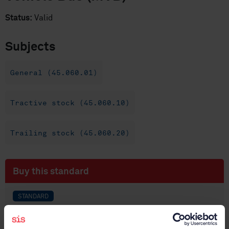
Status:
Valid
Subjects
General (45.060.01)
Tractive stock (45.060.10)
Trailing stock (45.060.20)
Buy this standard
STANDARD
SWEDISH STANDARD
· SS-EN 61375-3-1
Electronic railway equipment - Train communication