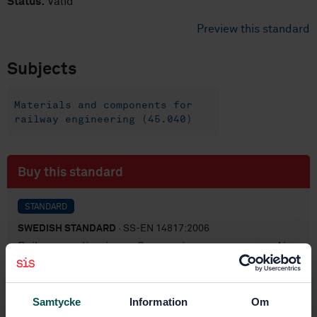
Status:
Valid
Preview this standard
Subjects
Materials and components for
railway engineering (45.040)
Buy this standard
STANDARD
SWEDISH STANDARD
· SS-EN 14817:2006
Railway applications - Suspension components - Air
spring control elements
Subscribe on standards - Read more
Samtycke
Information
Om