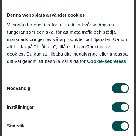
Price:
1 250 SEK
Add to cart
Denna webbplats använder cookies
PDF
Vi använder cookies för att se till att vår webbplats
fungerar som den ska, för att mäta trafik och stödja
Show more
marknadsföringen av våra produkter och tjänster. Genom
att klicka på "Tillåt alla", tillåter du användning av
cookies. Du kan ta tillbaka ditt medgivande eller anpassa
Product information
ditt val genom att besöka vår sida för
Cookie-sekretess
.
English
Language:
Svenska institutet för
Written by:
S
standarder
Nödvändig
a
International title:
m
STD-45191
Article no:
t
Inställningar
1
Edition:
y
4/27/2006
Approved:
c
k
Statistik
29
No of pages:
e