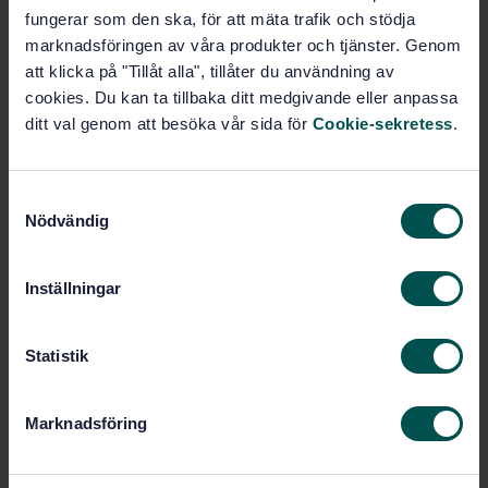
Svenska institutet för
Written by:
fungerar som den ska, för att mäta trafik och stödja
standarder
marknadsföringen av våra produkter och tjänster. Genom
International title:
att klicka på "Tillåt alla", tillåter du användning av
STD-2232
Article no:
cookies. Du kan ta tillbaka ditt medgivande eller anpassa
1
Edition:
ditt val genom att besöka vår sida för
Cookie-sekretess
.
12/1/1939
Approved:
2
No of pages:
S
SS-EN 200
Replaced by:
Nödvändig
a
m
t
Inställningar
Within the same area
y
c
STANDARDS
k
Statistik
e
SS-EN 14033-1:2017
Railway applications -
s
Track - Railbound construction and
Marknadsföring
v
maintenance machines - Part 1: Technical
requirements for running
a
l