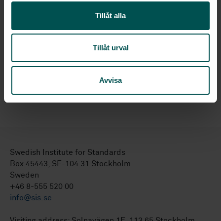
SS-ISO 789-4
Agricultural tractors - Test
Tillåt alla
procedures - Part 4:Measurement of exhaust
smoke
Tillåt urval
SS-EN 15153-1:2020
Railway applications -
External visible and audible warning devices -
Part 1: Head, marker and tail lamps for heavy
Avvisa
rail
Swedish Institute for Standards
Box 45443, SE-104 31 Stockholm
Sweden
+46 8-555 520 00
info@sis.se
Visiting address: Solnavägen 1E, 113 65 Stockholm.