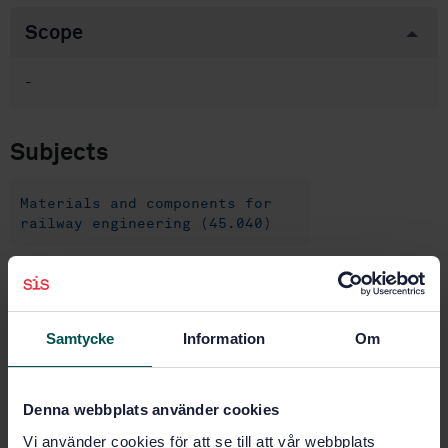
Scope
-
Subjects
Materials and components for
railway engineering (45.040)
Agricultural tractors and
trailed vehicles (65.060.10)
Samtycke
Information
Om
Product information
Denna webbplats använder cookies
Swedish
Language:
Vi använder cookies för att se till att vår webbplats