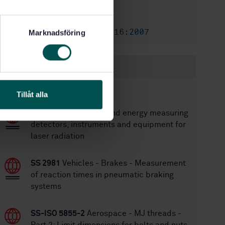
1/30/1991
Approved:
4
No of pages:
SS-EN ISO 216:2007
Replaced by:
Marknadsföring
Within the same area
STANDARDS
Tillåt alla
SS-EN 61040
Power and energy measuring
detectors, instruments and equipment for
laser radiation
SS 2981
Vehicles - Brakes - Measurement
of reaction times in pneumatic braking
systems
SS-ISO 5855-2
Aerospace - MJ threads -