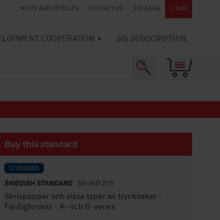
NEWS AND ARTICLES
CONTACT US
SVENSKA
LOGIN
VELOPMENT COOPERATION
SIS SUBSCRIPTION
Buy this standard
STANDARD
SWEDISH STANDARD
· SS-ISO 216
Skrivpapper och vissa typer av trycksaker -
Färdigformat - A- och B-serien