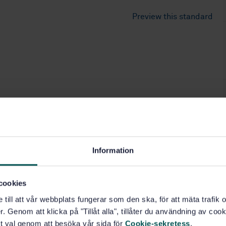
Preview this standard
Information
cookies
e till att vår webbplats fungerar som den ska, för att mäta trafi
. Genom att klicka på "Tillåt alla", tillåter du användning av cooki
t val genom att besöka vår sida för
Cookie-sekretess
.