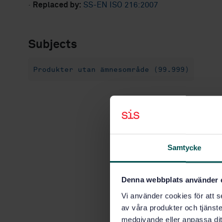
·
Replaced by:
SS-EN ISO 216:2007
Subjects
Produkter utan ämnesområde (99.999)
Samtycke
Denna webbplats använder 
Vi använder cookies för att s
av våra produkter och tjänster
medgivande eller anpassa dit