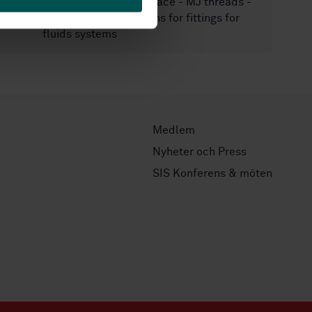
SS-ISO 5855-3
Aerospace - MJ threads -
Part 3: Limit dimensions for fittings for
fluids systems
Medlem
Nyheter och Press
SIS Konferens & möten