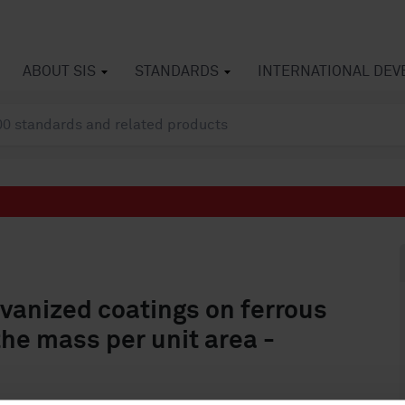
ABOUT SIS
STANDARDS
INTERNATIONAL DE
lvanized coatings on ferrous
the mass per unit area -