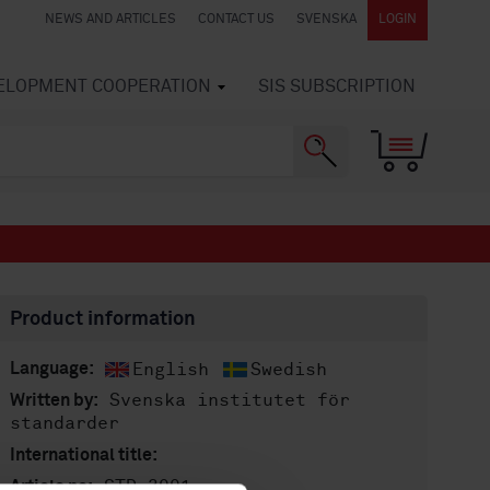
NEWS AND ARTICLES
CONTACT US
SVENSKA
LOGIN
VELOPMENT COOPERATION
SIS SUBSCRIPTION
Product information
English
Swedish
Language:
Svenska institutet för
Written by:
standarder
International title:
STD-3991
Article no: