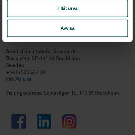
SS-ISO 5855-2
Aerospace - MJ threads - Part 2:
Tillåt urval
Limit dimensions for bolts and nuts
Avvisa
Swedish Institute for Standards
Box 45443, SE-104 31 Stockholm
Sweden
+46 8-555 520 00
info@sis.se
Visiting address: Solnavägen 1E, 113 65 Stockholm.
Facebook
LinkedIn
Instagram