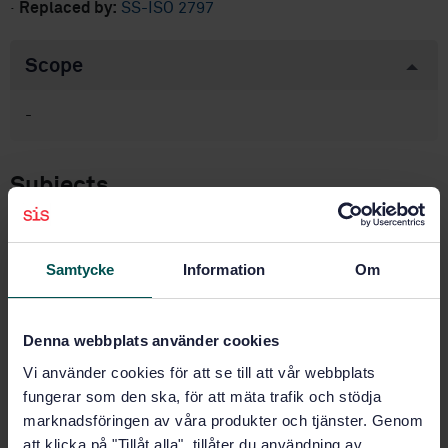
·
Replaced by:
SS-ISO 2797
Scope
-
Subjects
Produkter utan ämnesområde
(99.999)
Samtycke
Information
Om
Product information
Denna webbplats använder cookies
Vi använder cookies för att se till att vår webbplats
English
Swedish
Language:
fungerar som den ska, för att mäta trafik och stödja
Svenska institutet för
Written by:
marknadsföringen av våra produkter och tjänster. Genom
standarder
att klicka på "Tillåt alla", tillåter du användning av