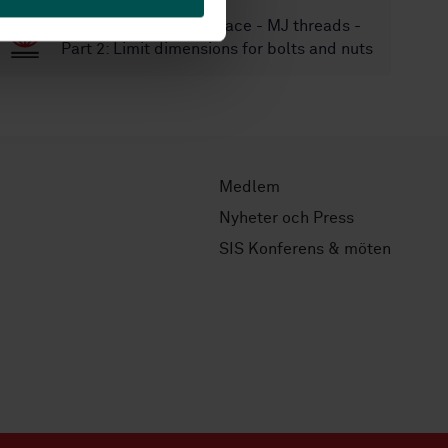
SS-ISO 5855-2
Aerospace - MJ threads -
Part 2: Limit dimensions for bolts and nuts
Medlem
Nyheter och Press
SIS Konferens & möten