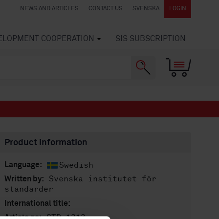
NEWS AND ARTICLES
CONTACT US
SVENSKA
LOGIN
VELOPMENT COOPERATION
SIS SUBSCRIPTION
Product information
Swedish
Language:
Svenska institutet för
Written by:
standarder
International title:
STD-1313
Article no: