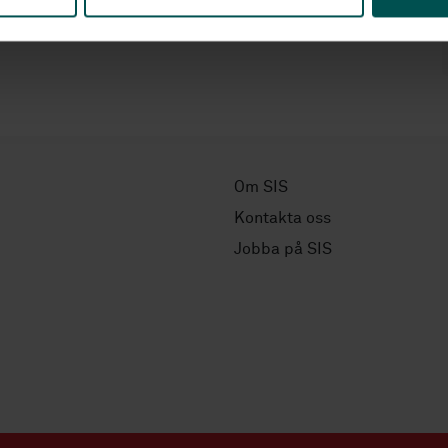
Om SIS
Kontakta oss
Jobba på SIS