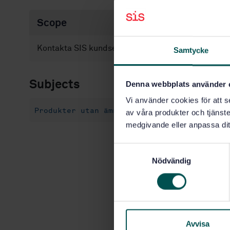
Scope
Kontakta SIS kundservice för prisuppgift och bestä
Samtycke
Subjects
Denna webbplats använder 
Vi använder cookies för att s
Produkter utan ämnesområde (99.999)
av våra produkter och tjänster
medgivande eller anpassa dit
S
Nödvändig
a
m
t
y
c
k
Avvisa