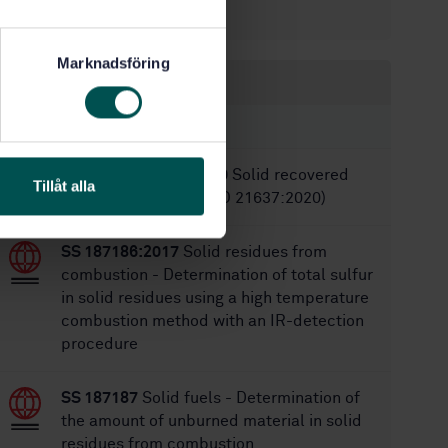
8
No of pages:
Marknadsföring
Within the same area
STANDARDS
SS-EN ISO 21637:2020
Solid recovered
Tillåt alla
fuels - Vocabulary (ISO 21637:2020)
SS 187186:2017
Solid residues from
combustion - Determination of total sulfur
in solid residues using a high temperature
combustion method with an IR-detection
procedure
SS 187187
Solid fuels - Determination of
the amount of unburned material in solid
residues from combustion