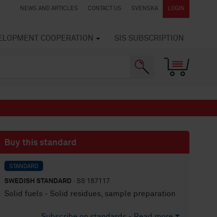
NEWS AND ARTICLES
CONTACT US
SVENSKA
LOGIN
VELOPMENT COOPERATION
SIS SUBSCRIPTION
Buy this standard
STANDARD
SWEDISH STANDARD
· SS 187117
Solid fuels - Solid residues, sample preparation
Subscribe on standards - Read more