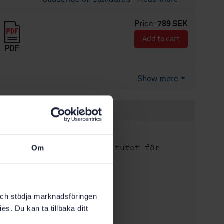
Price:
789 SEK
Add to cart
PDF
Show more
Product information
Swedish
Language:
Svenska institutet för
Om
Written by:
standarder
International title:
STD-21089
Article no:
k och stödja marknadsföringen
1
Edition:
es. Du kan ta tillbaka ditt
9/17/1997
Approved: