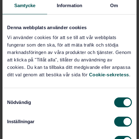
Price:
789 SEK
Samtycke
Information
Om
Add to cart
PDF
Denna webbplats använder cookies
Show more
Vi använder cookies för att se till att vår webbplats
fungerar som den ska, för att mäta trafik och stödja
marknadsföringen av våra produkter och tjänster. Genom
Product information
att klicka på "Tillåt alla", tillåter du användning av
cookies. Du kan ta tillbaka ditt medgivande eller anpassa
English
Language:
ditt val genom att besöka vår sida för
Cookie-sekretess
.
Svenska institutet för
Written by:
standarder
International title:
S
Nödvändig
STD-23945
a
Article no:
m
1
Edition:
t
11/6/1998
Inställningar
Approved:
y
11
No of pages:
c