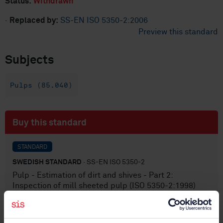
Status:
Withdrawn
·
Replaced by:
SS-EN ISO 5350-2:2006
Preview this standard
Subjects
Pulps (85.040)
Buy this standard
STANDARD
SWEDISH STANDARD
· SS-EN ISO 5350-2
Pulp - Estimation of dirt and shives - Part 2:
Inspection of mill sheeted pulp (ISO 5350-2:1998)
Subscribe on standards - Read more