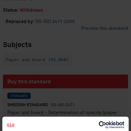
Status:
Withdrawn
·
Replaced by:
SS-ISO 2471:2009
Preview this standard
Subjects
Paper and board (85.060)
Buy this standard
STANDARD
SWEDISH STANDARD
· SS-ISO 2471
Paper and board - Determination of opacity (paper
backing) - Diffuse reflectance method