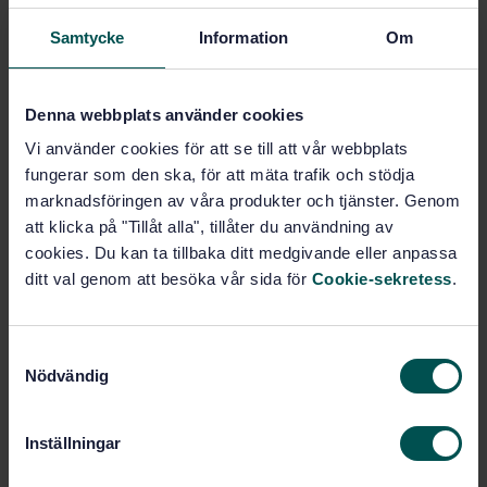
Subscribe on standards - Read more
Samtycke
Information
Om
Price:
1 250 SEK
Add to cart
PDF
Denna webbplats använder cookies
Vi använder cookies för att se till att vår webbplats
Show more
fungerar som den ska, för att mäta trafik och stödja
marknadsföringen av våra produkter och tjänster. Genom
att klicka på "Tillåt alla", tillåter du användning av
Product information
cookies. Du kan ta tillbaka ditt medgivande eller anpassa
ditt val genom att besöka vår sida för
Cookie-sekretess
.
English
Swedish
Language:
Svenska institutet för
Written by:
standarder
S
International title:
Nödvändig
a
STD-33290
Article no:
m
1
Edition:
t
Inställningar
y
12/6/2002
Approved:
c