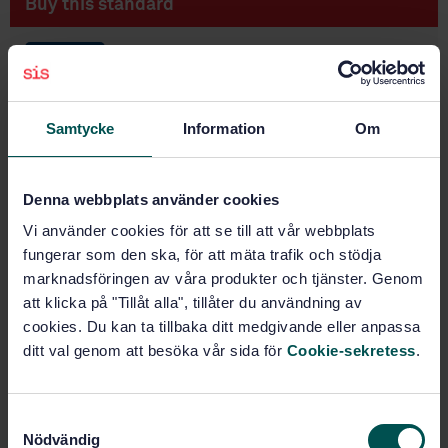
Buy this standard
STANDARD
SWEDISH STANDARD
· SS-EN 15766:2009
Packaging - Flexible aluminium tubes - Test methods
Samtycke
Information
Om
to determine the polymerization of the internal
coating with acetone
Denna webbplats använder cookies
Subscribe on standards - Read more
Vi använder cookies för att se till att vår webbplats
Price:
687 SEK
fungerar som den ska, för att mäta trafik och stödja
Add to cart
marknadsföringen av våra produkter och tjänster. Genom
PDF
att klicka på "Tillåt alla", tillåter du användning av
cookies. Du kan ta tillbaka ditt medgivande eller anpassa
Show more
ditt val genom att besöka vår sida för
Cookie-sekretess
.
Product information
S
Nödvändig
a