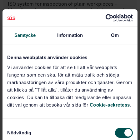
ISO system for inspection of plain workpieces -
Manufacturing tolerances and permissible wear of
gauges for basic sizes up to 500 mm
Subscribe on standards - Read more
Samtycke
Information
Om
Price:
789 SEK
Add to cart
Denna webbplats använder cookies
PDF
Vi använder cookies för att se till att vår webbplats
fungerar som den ska, för att mäta trafik och stödja
Show more
marknadsföringen av våra produkter och tjänster. Genom
att klicka på "Tillåt alla", tillåter du användning av
Product information
cookies. Du kan ta tillbaka ditt medgivande eller anpassa
ditt val genom att besöka vår sida för
Cookie-sekretess
.
Swedish
Language:
Svenska institutet för
Written by:
S
standarder
Nödvändig
a
International title: