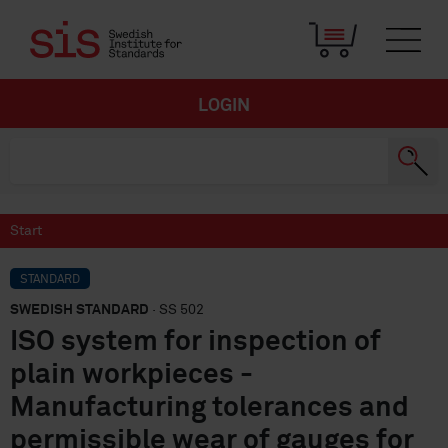
LOGIN
Start
STANDARD
SWEDISH STANDARD
· SS 502
ISO system for inspection of
plain workpieces -
Manufacturing tolerances and
permissible wear of gauges for