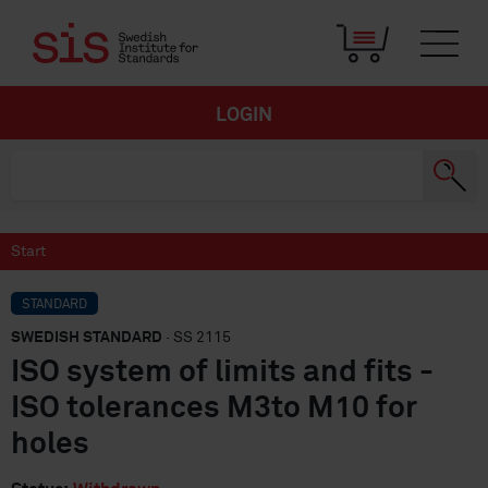
LOGIN
Start
STANDARD
SWEDISH STANDARD
· SS 2115
ISO system of limits and fits -
ISO tolerances M3to M10 for
holes