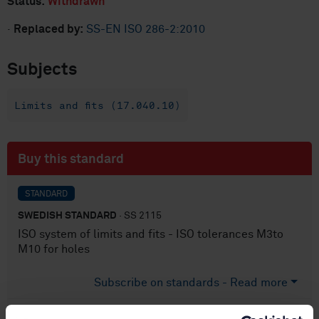
Status:
Withdrawn
·
Replaced by:
SS-EN ISO 286-2:2010
Subjects
Limits and fits (17.040.10)
Buy this standard
STANDARD
SWEDISH STANDARD
· SS 2115
ISO system of limits and fits - ISO tolerances M3to
M10 for holes
Subscribe on standards - Read more
Price:
687 SEK