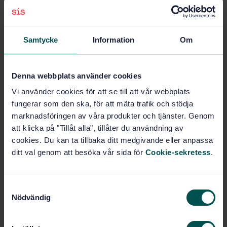
STANDARD
SWEDISH STANDARD
· SS-EN IEC 60118-4 A 1
Electroacoustics - Hearing aids - Part 4: Induction-
Samtycke
Information
Om
loop systems for hearing aid purposes - System
performance requirements
Denna webbplats använder cookies
Subscribe on standards - Read more
Vi använder cookies för att se till att vår webbplats
fungerar som den ska, för att mäta trafik och stödja
Price:
216 SEK
marknadsföringen av våra produkter och tjänster. Genom
Add to cart
att klicka på "Tillåt alla", tillåter du användning av
PDF
cookies. Du kan ta tillbaka ditt medgivande eller anpassa
ditt val genom att besöka vår sida för
Cookie-sekretess
.
Show more
Product information
S
Nödvändig
a
English
Language:
m
t
SEK SVENSK ELSTANDARD
Written by: