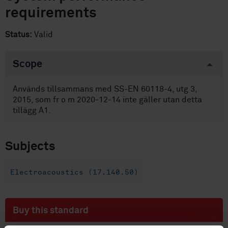
requirements
Status:
Valid
Scope
Används tillsammans med SS-EN 60118-4, utg 3,
2015, som fr o m 2020-12-14 inte gäller utan detta
tillägg A1.
Subjects
Electroacoustics (17.140.50)
Buy this standard