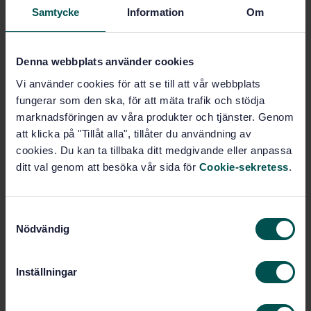
Add to cart
Samtycke
Information
Om
PDF
Show more
Denna webbplats använder cookies
Vi använder cookies för att se till att vår webbplats
fungerar som den ska, för att mäta trafik och stödja
Product information
marknadsföringen av våra produkter och tjänster. Genom
English
Swedish
Language:
att klicka på "Tillåt alla", tillåter du användning av
cookies. Du kan ta tillbaka ditt medgivande eller anpassa
Svenska institutet för
Written by:
standarder
ditt val genom att besöka vår sida för
Cookie-sekretess
.
International title:
STD-7955
Article no:
S
1
Edition:
Nödvändig
a
10/19/1988
Approved:
m
t
6
No of pages:
Inställningar
y
c