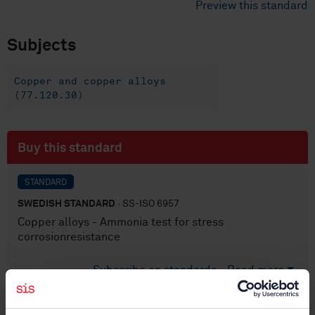
Preview this standard
Subjects
Copper and copper alloys
(77.120.30)
Buy this standard
STANDARD
SWEDISH STANDARD
· SS-ISO 6957
Copper alloys - Ammonia test for stress
corrosionresistance
Subscribe on standards - Read more
Price:
789 SEK