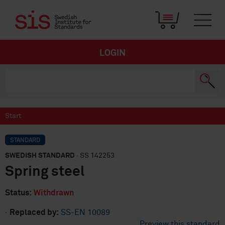
LOGIN
Start
STANDARD
SWEDISH STANDARD
· SS 142253
Spring steel
Status:
Withdrawn
·
Replaced by:
SS-EN 10089
Preview this standard