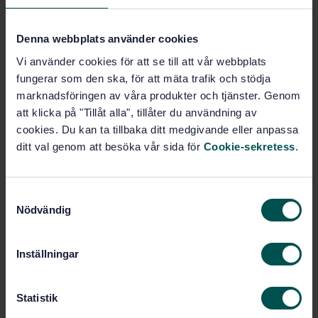
Show more
Denna webbplats använder cookies
Vi använder cookies för att se till att vår webbplats
Product information
fungerar som den ska, för att mäta trafik och stödja
marknadsföringen av våra produkter och tjänster. Genom
Swedish
Language:
att klicka på "Tillåt alla", tillåter du användning av
Svenska institutet för
Written by:
cookies. Du kan ta tillbaka ditt medgivande eller anpassa
standarder
ditt val genom att besöka vår sida för
Cookie-sekretess
.
International title:
STD-6092
Article no:
1
S
Edition:
Nödvändig
a
6/25/1985
Approved:
m
6
No of pages:
t
Inställningar
SS-EN 10089
Replaced by:
y
c
k
Statistik
Within the same area
e