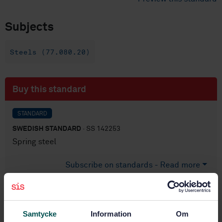
Subjects
Steels (77.080.20)
Buy this standard
STANDARD
SWEDISH STANDARD
· SS 142253
Spring steel
Subscribe on standards - Read more
Price:
789 SEK
Add to cart
PDF
Samtycke
Information
Om