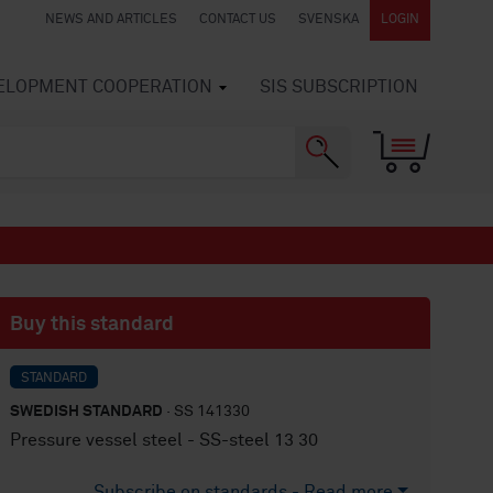
NEWS AND ARTICLES
CONTACT US
SVENSKA
LOGIN
VELOPMENT COOPERATION
SIS SUBSCRIPTION
Buy this standard
STANDARD
SWEDISH STANDARD
· SS 141330
Pressure vessel steel - SS-steel 13 30
Subscribe on standards - Read more