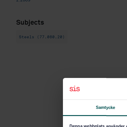
2:2009
Subjects
Steels (77.080.20)
Samtycke
Denna webbplats använder 