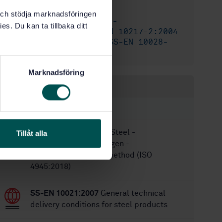
8
No of pages:
k och stödja marknadsföringen
SS-EN 10216-
Replaced by:
es. Du kan ta tillbaka ditt
2:2004+A2:2007
,
SS-EN 10217-2:2004
,
SS-EN 10273:2007
,
SS-EN 10028-
2:2009
Marknadsföring
Within the same area
STANDARDS
SS-EN ISO 4945:2018
Steel -
Tillåt alla
Determination of nitrogen -
Spectrophotometric method (ISO
4945:2018)
SS-EN 10021:2007
General technical
delivery conditions for steel products