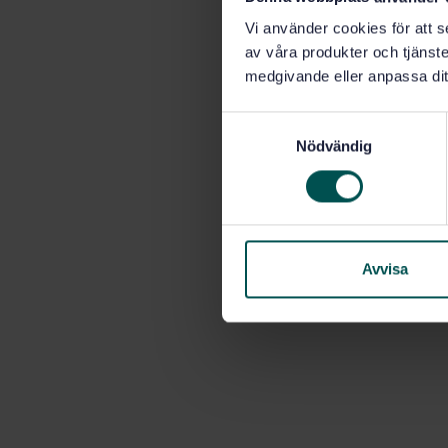
Vi använder cookies för att s
av våra produkter och tjänster
medgivande eller anpassa dit
S
Nödvändig
a
m
t
y
c
k
Avvisa
e
s
v
a
l