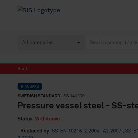
Start
STANDARD
SWEDISH STANDARD
· SS 141330
Pressure vessel steel - SS-st
Status:
Withdrawn
·
Replaced by:
SS-EN 10216-2:2004+A2:2007
,
SS-E