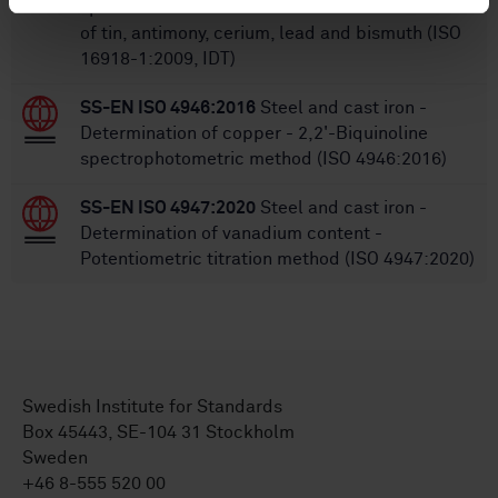
spectrometric method - Part 1: Determination
of tin, antimony, cerium, lead and bismuth (ISO
16918-1:2009, IDT)
SS-EN ISO 4946:2016
Steel and cast iron -
Determination of copper - 2,2'-Biquinoline
spectrophotometric method (ISO 4946:2016)
SS-EN ISO 4947:2020
Steel and cast iron -
Determination of vanadium content -
Potentiometric titration method (ISO 4947:2020)
Swedish Institute for Standards
Box 45443, SE-104 31 Stockholm
Sweden
+46 8-555 520 00