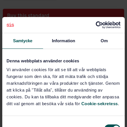
Buy this standard
STANDARD
SWEDISH STANDARD
· SS-ISO 4939:2016
Samtycke
Information
Om
Steel - Determination of nickel - Dimethylglyoxime
spectrophotometric method (ISO 4939:2016, IDT)
Denna webbplats använder cookies
Subscribe on standards - Read more
Vi använder cookies för att se till att vår webbplats
fungerar som den ska, för att mäta trafik och stödja
Price:
789 SEK
marknadsföringen av våra produkter och tjänster. Genom
Add to cart
att klicka på "Tillåt alla", tillåter du användning av
PDF
cookies. Du kan ta tillbaka ditt medgivande eller anpassa
ditt val genom att besöka vår sida för
Cookie-sekretess
.
Show more
S
Product information