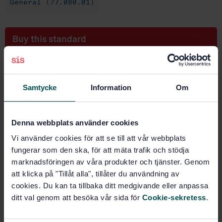
General (77.080.01)
Buy this standard
STANDARD
SWEDISH STANDARD
· SS-EN ISO 15351:2010
Samtycke
Information
Om
Steel and iron - Determination of nitrogen content -
Thermal conductimetric method after fusion in a
current of inert gas (Routine method) (ISO
Denna webbplats använder cookies
15351:1999)
Vi använder cookies för att se till att vår webbplats
Subscribe on standards - Read more
fungerar som den ska, för att mäta trafik och stödja
marknadsföringen av våra produkter och tjänster. Genom
Price:
943 SEK
att klicka på "Tillåt alla", tillåter du användning av
Add to cart
cookies. Du kan ta tillbaka ditt medgivande eller anpassa
PDF
ditt val genom att besöka vår sida för
Cookie-sekretess
.
Show more