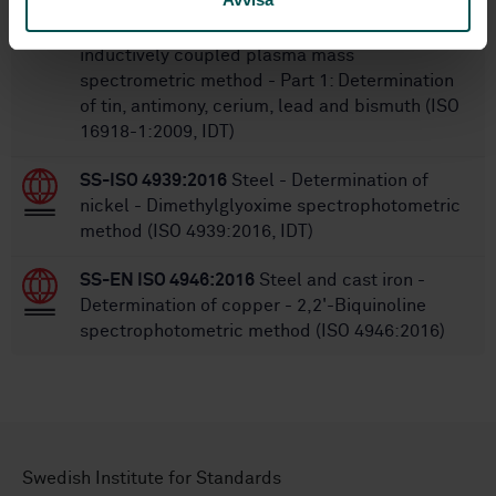
SS-ISO 16918-1:2009
Steel and iron -
Determination of nine elements by the
inductively coupled plasma mass
spectrometric method - Part 1: Determination
of tin, antimony, cerium, lead and bismuth (ISO
16918-1:2009, IDT)
SS-ISO 4939:2016
Steel - Determination of
nickel - Dimethylglyoxime spectrophotometric
method (ISO 4939:2016, IDT)
SS-EN ISO 4946:2016
Steel and cast iron -
Determination of copper - 2,2'-Biquinoline
spectrophotometric method (ISO 4946:2016)
Swedish Institute for Standards