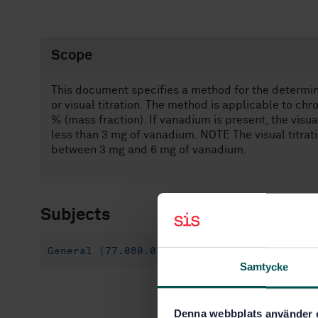
Scope
This document specifies a method for the determin
or visual titration. The method is applicable to c
% (mass fraction). If vanadium is present, the visual
less than 3 mg of vanadium. NOTE The visual titrati
between 3 mg and 6 mg of vanadium.
Subjects
General (77.080.01)
Samtycke
Denna webbplats använder 