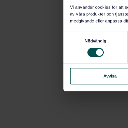
Vi använder cookies för att s
av våra produkter och tjänster
medgivande eller anpassa dit
S
Nödvändig
a
m
t
y
c
k
Avvisa
e
s
v
a
l