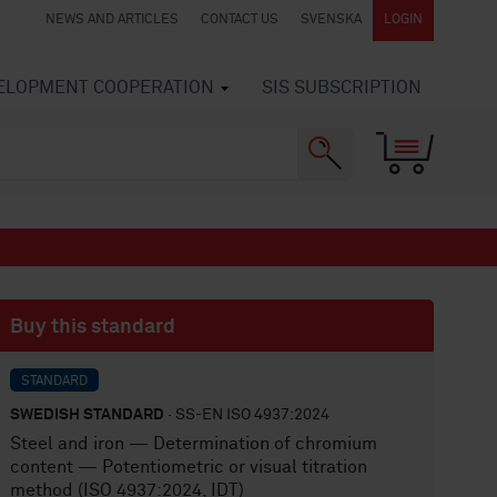
NEWS AND ARTICLES
CONTACT US
SVENSKA
LOGIN
VELOPMENT COOPERATION
SIS SUBSCRIPTION
Buy this standard
STANDARD
SWEDISH STANDARD
· SS-EN ISO 4937:2024
Steel and iron — Determination of chromium
content — Potentiometric or visual titration
method (ISO 4937:2024, IDT)