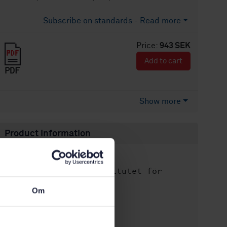
Subscribe on standards - Read more
Price:
943 SEK
Add to cart
PDF
Show more
Product information
English
Language:
Svenska institutet för
Written by:
standarder
Om
International title:
STD-82092347
Article no:
1
Edition: