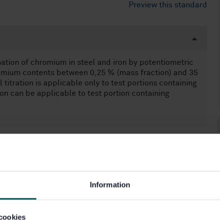
Preview this standard
ation of chromium in steel and iron by potentiometric
hromium contents between 0,25 % (mass fraction) and 35
 titration is applicable only to test portions containing
on can be applicable to test portion containing
Information
cookies