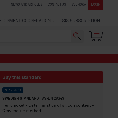
NEWS AND ARTICLES
CONTACT US
SVENSKA
LOGIN
VELOPMENT COOPERATION
SIS SUBSCRIPTION
Buy this standard
STANDARD
SWEDISH STANDARD
· SS-EN 28343
Ferronickel - Determination of silicon content -
Gravimetric method