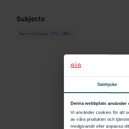
Subjects
Ferroalloys (77.100)
Samtycke
Denna webbplats använder 
Vi använder cookies för att s
av våra produkter och tjänster
medgivande eller anpassa dit