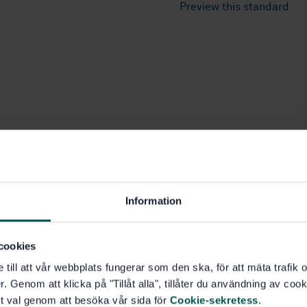
Preview this standard
Information
cookies
e till att vår webbplats fungerar som den ska, för att mäta trafi
. Genom att klicka på "Tillåt alla", tillåter du användning av cooki
t val genom att besöka vår sida för
Cookie-sekretess
.