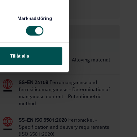
3/11/1992
Approved:
6
No of pages:
Marknadsföring
Within the same area
STANDARDS
Tillåt alla
SS 146656
Aluminium - Alloying material
SS-EN 24159
Ferromanganese and
ferrosilicomanganese - Determination of
manganese content - Potentiometric
method
SS-EN ISO 6501:2020
Ferronickel -
Specification and delivery requirements
(ISO 6501:2020)