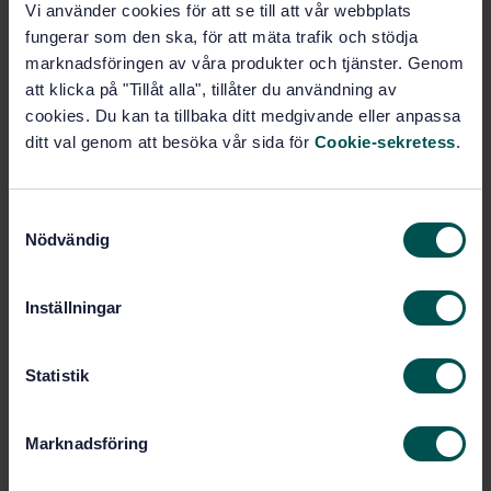
Product information
Vi använder cookies för att se till att vår webbplats
fungerar som den ska, för att mäta trafik och stödja
English
Language:
marknadsföringen av våra produkter och tjänster. Genom
Svenska institutet för
Written by:
att klicka på "Tillåt alla", tillåter du användning av
standarder
cookies. Du kan ta tillbaka ditt medgivande eller anpassa
ditt val genom att besöka vår sida för
Cookie-sekretess
.
International title:
STD-23832
Article no:
1
Edition:
S
10/23/1998
Approved:
Nödvändig
a
0
m
No of pages:
t
EN 12531
Validation:
Inställningar
y
c
k
Statistik
Within the same area
e
STANDARDS
s
Marknadsföring
v
SS-EN 61310-1
Safety of machinery -
a