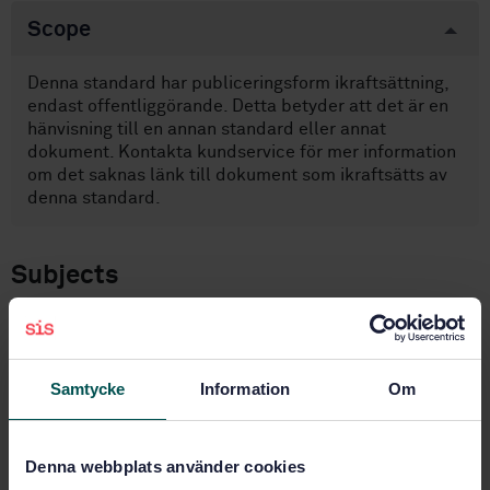
Scope
Denna standard har publiceringsform ikraftsättning,
endast offentliggörande. Detta betyder att det är en
hänvisning till en annan standard eller annat
dokument. Kontakta kundservice för mer information
om det saknas länk till dokument som ikraftsätts av
denna standard.
Subjects
Housings, enclosures, other
machine parts (21.180)
Samtycke
Information
Om
Industrial trucks (53.060)
Denna webbplats använder cookies