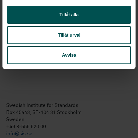
Indciation, marking and actuation - Part 1:
l
Requirements for visual, auditory and tactile
Tillåt alla
signals
SS 3628
Powered industrial trucks - Work
Tillåt urval
platforms for temporary use - Requirements
SS-EN 61310-2
Safety of machinery -
Avvisa
Indication, marking and actuation - Part 2:
Requirements for marking
Swedish Institute for Standards
Box 45443, SE-104 31 Stockholm
Sweden
+46 8-555 520 00
info@sis.se