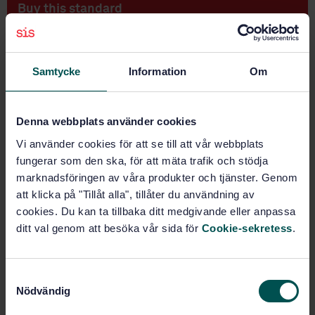
Buy this standard
STANDARD
SWEDISH STANDARD
· SS-ISO 13563-1
Samtycke
Information
Om
Single side loading fork-lift trucks - Part 1: Stability
tests
Denna webbplats använder cookies
Subscribe on standards - Read more
Vi använder cookies för att se till att vår webbplats
fungerar som den ska, för att mäta trafik och stödja
Price:
789 SEK
marknadsföringen av våra produkter och tjänster. Genom
Add to cart
att klicka på "Tillåt alla", tillåter du användning av
PDF
cookies. Du kan ta tillbaka ditt medgivande eller anpassa
ditt val genom att besöka vår sida för
Cookie-sekretess
.
Show more
S
Product information
Nödvändig
a
English
Language:
m