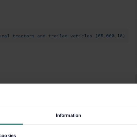
ural tractors and trailed vehicles (65.060.10)
Information
cookies