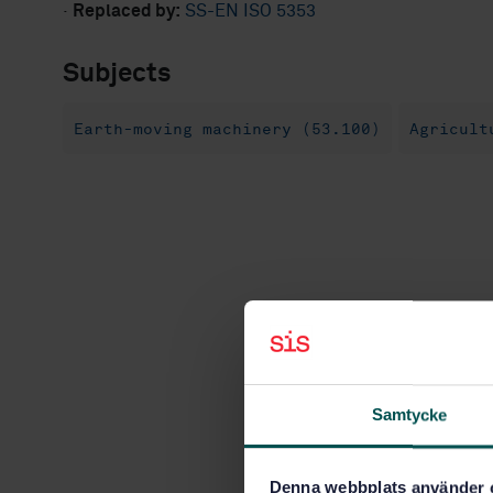
·
Replaced by:
SS-EN ISO 5353
Subjects
Earth-moving machinery (53.100)
Agricult
Samtycke
Denna webbplats använder 