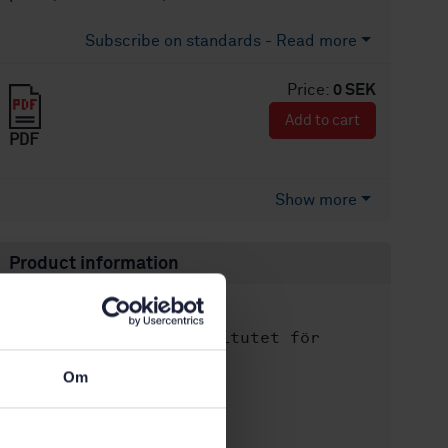
Subscribe on standards - Read more
Price:
0 SEK
Add to cart
PDF
Show more
Product information
English
Language:
Svenska institutet för
Written by:
standarder
Om
International title:
STD-9240
Article no:
1
Edition: