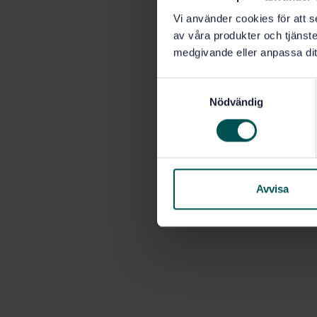
Vi använder cookies för att s
av våra produkter och tjänster
medgivande eller anpassa dit
S
Nödvändig
a
m
t
y
c
k
Avvisa
e
s
v
a
l