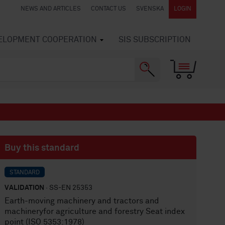
NEWS AND ARTICLES
CONTACT US
SVENSKA
LOGIN
VELOPMENT COOPERATION
SIS SUBSCRIPTION
Buy this standard
STANDARD
VALIDATION
· SS-EN 25353
Earth-moving machinery and tractors and
machineryfor agriculture and forestry Seat index
point (ISO 5353:1978)