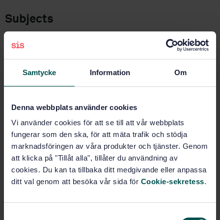
Subjects
Textile machinery and machinery
for dry-cleaning and industrial
laundry (14.520)
Samtycke
Information
Om
Dyeing and finishing equipment
(59.120.50)
Denna webbplats använder cookies
Vi använder cookies för att se till att vår webbplats
fungerar som den ska, för att mäta trafik och stödja
Buy this standard
marknadsföringen av våra produkter och tjänster. Genom
att klicka på "Tillåt alla", tillåter du användning av
STANDARD
cookies. Du kan ta tillbaka ditt medgivande eller anpassa
SWEDISH STANDARD
· SS-EN ISO 11111-7:2005
ditt val genom att besöka vår sida för
Cookie-sekretess
.
Textile machinery - Safety requirements - Part 7:
Dyeing and finishing machinery (ISO 11111-7:2005)
S