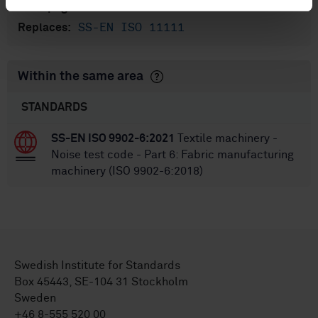
43
No of pages:
SS-EN ISO 11111
Replaces:
Within the same area
STANDARDS
SS-EN ISO 9902-6:2021
Textile machinery -
Noise test code - Part 6: Fabric manufacturing
machinery (ISO 9902-6:2018)
Swedish Institute for Standards
Box 45443, SE-104 31 Stockholm
Sweden
+46 8-555 520 00