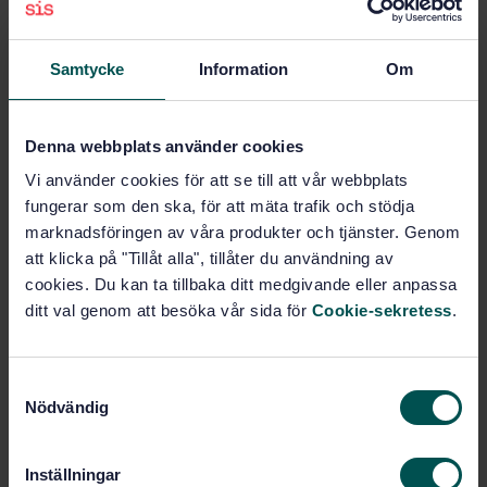
SWEDISH STANDARD
· SS-EN 746-4
Industrial thermoprocessing equipment - Part 4:
Particular safety requirements for hot dip galvanising
Samtycke
Information
Om
thermoprocessing equipment
Subscribe on standards - Read more
Denna webbplats använder cookies
Price:
1 097 SEK
Vi använder cookies för att se till att vår webbplats
Add to cart
fungerar som den ska, för att mäta trafik och stödja
PDF
marknadsföringen av våra produkter och tjänster. Genom
att klicka på "Tillåt alla", tillåter du användning av
Show more
cookies. Du kan ta tillbaka ditt medgivande eller anpassa
ditt val genom att besöka vår sida för
Cookie-sekretess
.
Product information
S
English
Language:
Nödvändig
a
Svenska institutet för
Written by:
m
standarder
t
Inställningar