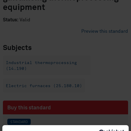
equipment
Status:
Valid
Preview this standard
Subjects
Industrial thermoprocessing
(14.190)
Electric furnaces (25.180.10)
Buy this standard
STANDARD