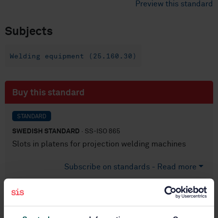
Preview this standard
Subjects
Welding equipment (25.160.30)
Buy this standard
STANDARD
SWEDISH STANDARD
· SS-ISO 865
Slots in platens for projection welding machines
Subscribe on standards - Read more
Price:
687 SEK
Add to cart
PDF