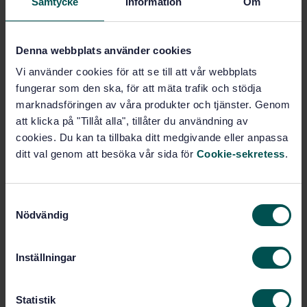
Samtycke
Information
Om
Show more
Denna webbplats använder cookies
Product information
Vi använder cookies för att se till att vår webbplats
fungerar som den ska, för att mäta trafik och stödja
English
Swedish
Language:
marknadsföringen av våra produkter och tjänster. Genom
att klicka på "Tillåt alla", tillåter du användning av
Svenska institutet för
Written by:
standarder
cookies. Du kan ta tillbaka ditt medgivande eller anpassa
ditt val genom att besöka vår sida för
Cookie-sekretess
.
International title:
STD-13674
Article no:
2
Edition:
S
Nödvändig
8/31/1993
Approved:
a
m
3
No of pages:
t
SS-ISO 865
Replaces:
Inställningar
y
c
k
Statistik
Within the same area