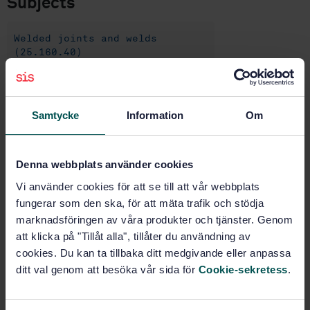
Subjects
Welded joints and welds
(25.160.40)
Buy this standard
Samtycke
Information
Om
STANDARD
SWEDISH STANDARD
· SS-EN ISO 4761:2022
Denna webbplats använder cookies
Non-destructive testing of welds - Phased array
Vi använder cookies för att se till att vår webbplats
ultrasonic testing (UT-PA) for thin-walled steel
fungerar som den ska, för att mäta trafik och stödja
components - Acceptance levels (ISO 4761:2022)
marknadsföringen av våra produkter och tjänster. Genom
att klicka på "Tillåt alla", tillåter du användning av
Subscribe on standards - Read more
cookies. Du kan ta tillbaka ditt medgivande eller anpassa
ditt val genom att besöka vår sida för
Cookie-sekretess
.
Price:
789 SEK
Add to cart
PDF