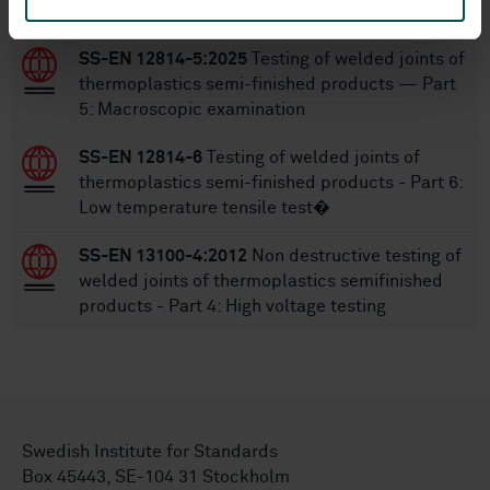
STANDARDS
SS-EN 12814-5:2025
Testing of welded joints of
thermoplastics semi-finished products — Part
5: Macroscopic examination
SS-EN 12814-6
Testing of welded joints of
thermoplastics semi-finished products - Part 6:
Low temperature tensile test�
SS-EN 13100-4:2012
Non destructive testing of
welded joints of thermoplastics semifinished
products - Part 4: High voltage testing
Swedish Institute for Standards
Box 45443, SE-104 31 Stockholm