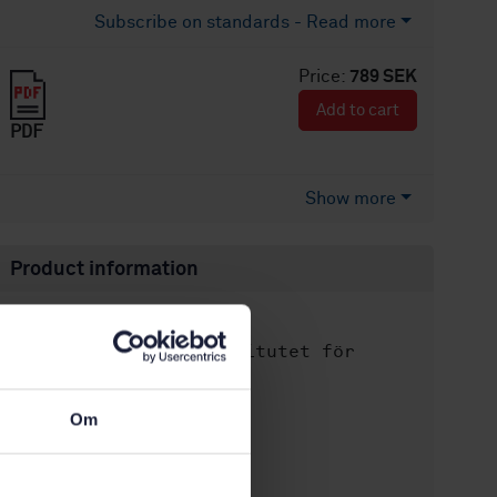
Subscribe on standards - Read more
Price:
789 SEK
Add to cart
PDF
Show more
Product information
English
Language:
Svenska institutet för
Written by:
standarder
International title:
Om
STD-59896
Article no:
1
Edition: