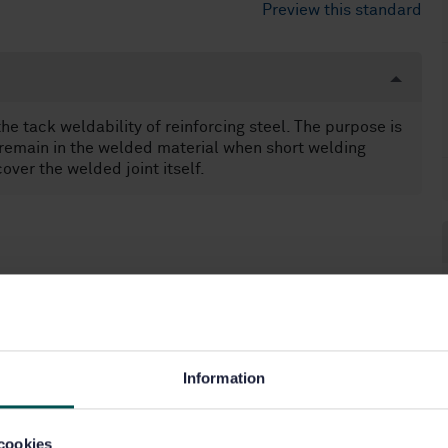
Preview this standard
he tack weldability of reinforcing steel. The purpose is
ll remain in the welded material when short welding
over the welded joint itself.
Information
cookies