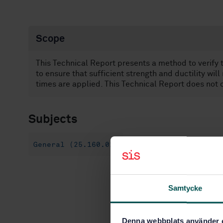
Scope
This Technical Report presents a method to verify t
to ensure that sufficient strength and ductility wi
times are applied. This Technical Report does not c
Subjects
General (25.160.01)
Samtycke
Denna webbplats använder 