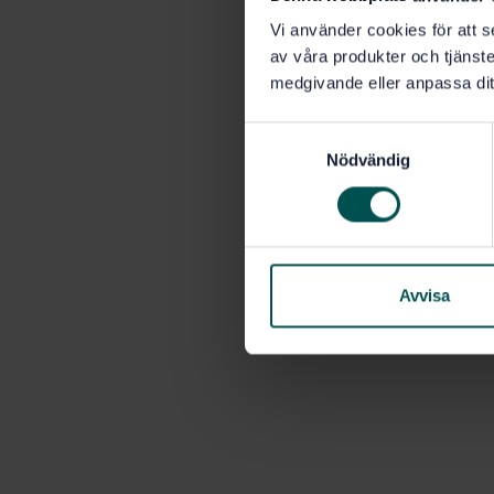
Vi använder cookies för att s
av våra produkter och tjänster
medgivande eller anpassa dit
S
Nödvändig
a
m
t
y
c
k
Avvisa
e
s
v
a
l