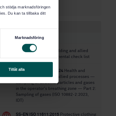
2/19/2007
Approved:
k och stödja marknadsföringen
20
No of pages:
es. Du kan ta tillbaka ditt
Within the same area
Marknadsföring
STANDARDS
SS-EN 14717:2024
Welding and allied
processes — Environmental check list
Tillåt alla
SS-EN ISO 10882-2:2024
Health and
safety in welding and allied processes —
Sampling of airborne particles and gases
in the operator's breathing zone — Part 2:
Sampling of gases (ISO 10882-2:2023,
IDT)
SS-EN ISO 11611:2015
Protective clothing